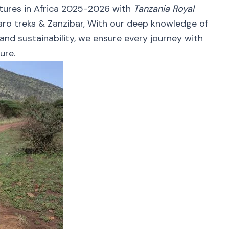
tures in Africa 2025-2026 with
Tanzania Royal
aro treks & Zanzibar, With our deep knowledge of
nd sustainability, we ensure every journey with
ure.