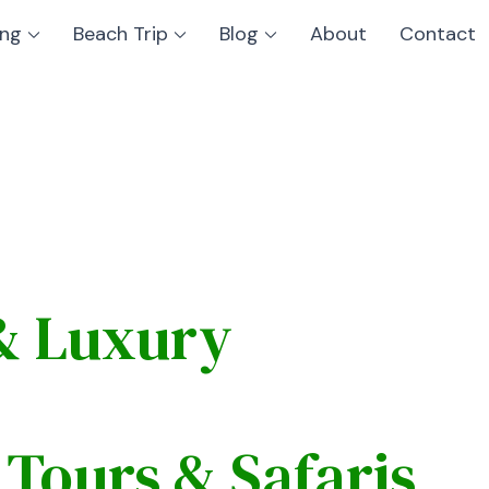
ing
Beach Trip
Blog
About
Contact
& Luxury
 Tours & Safaris