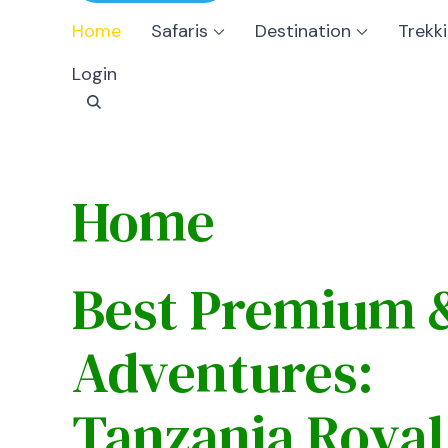
Home
Safaris
Destination
Trekk
Login
Home
Best Premium 
Adventures:
Tanzania Royal