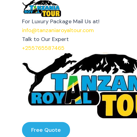
Skip
Tanzania Royal Tours
to
For Luxury Package Mail Us at!
content
info@tanzaniaroyaltour.com
Talk to Our Expert
+255765587465
Free Quote