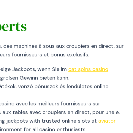
perts
 des machines à sous aux croupiers en direct, sur
leurs fournisseurs et bonus exclusifs.
iesige Jackpots, wenn Sie im
cat spins casino
 großen Gewinn bieten kann.
játékok, vonzó bónuszok és lendületes online
asino avec les meilleurs fournisseurs sur
 aux tables avec croupiers en direct, pour une e.
ng jackpots with trusted online slots at
aviator
ironment for all casino enthusiasts.