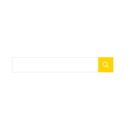
Searc